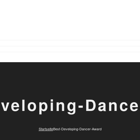
eveloping-Dance
Startseite
Best-Developing-Dancer-Award