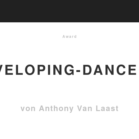
Award
VELOPING-DANC
von Anthony Van Laast