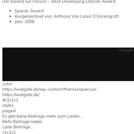
Der Award zur Person – ‘Best-Developing-Dancer-Award’
Sparte: Award
Ausgezeichnet von: Anthony Van Laast (Choreograf)
Jahr: 2008
WordPr
color
https://walgate.de/wp-content/themes/quercus/
https://walgate.de/
#c1c1c1
style1
paged
Es gibt keine Beiträge mehr zum Laden....
Mehr Beiträge laden
Lade Beiträge...
c1c1c1