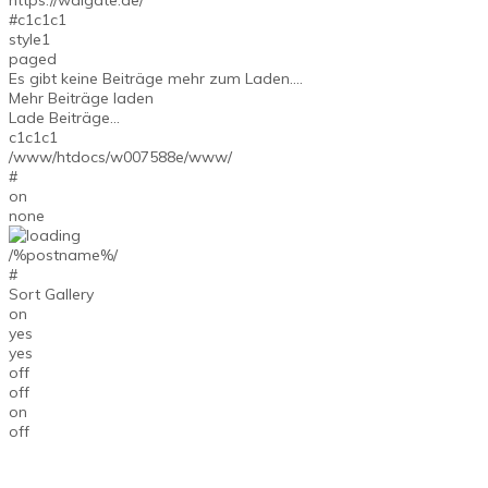
https://walgate.de/
#c1c1c1
style1
paged
Es gibt keine Beiträge mehr zum Laden....
Mehr Beiträge laden
Lade Beiträge...
c1c1c1
/www/htdocs/w007588e/www/
#
on
none
/%postname%/
#
Sort Gallery
on
yes
yes
off
off
on
off