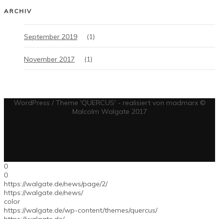
ARCHIV
September 2019
 (1)
November 2017
 (1)
WordPress / Theme 'QUERCUS' - realisiert von madmarx ©
Malcolm Walgate 2017
0
0
https://walgate.de/news/page/2/
https://walgate.de/news/
color
https://walgate.de/wp-content/themes/quercus/