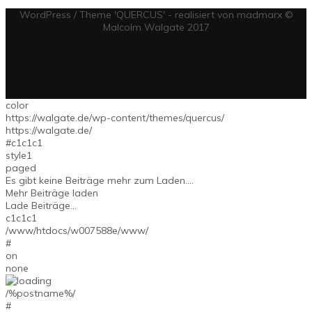
WordPress / Theme 'QUERCUS' - realisiert von madmarx ©
Malcolm Walgate 2017
color
https://walgate.de/wp-content/themes/quercus/
https://walgate.de/
#c1c1c1
style1
paged
Es gibt keine Beiträge mehr zum Laden....
Mehr Beiträge laden
Lade Beiträge...
c1c1c1
/www/htdocs/w007588e/www/
#
on
none
/%postname%/
#