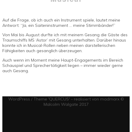
Auf die Frage, ob ich auch ein Instrument spiele, lautet meine
Antwort: “Ja, ein Saiteninstrument … meine Stimmbänder!”
Von Mai bis August durfte ich mit meinem Gesang die Gäste des
Traumschiffs MS ‘Astor’ mit Gesang unterhalten. Darüber hinaus
konnte ich in Musical-Rollen neben meinen darstellerischen
Fähigkeiten auch gesanglich überzeugen.
Auch wenn im Moment meine Haupt-Engagements im Bereich
Schauspiel und Sprechertätigkeit liegen – immer wieder gerne
auch Gesang.
WordPress / Theme 'QUERCUS' - realisiert von madmarx ©
Malcolm Walgate 2017