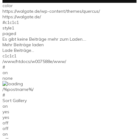
color
https://walgate.de/wp-content/themes/quercus/
https://walgate.de/
#c1c1c1
style1
paged
Es gibt keine Beiträge mehr zum Laden....
Mehr Beiträge laden
Lade Beiträge...
c1c1c1
/www/htdocs/w007588e/www/
#
on
none
/%postname%/
#
Sort Gallery
on
yes
yes
off
off
on