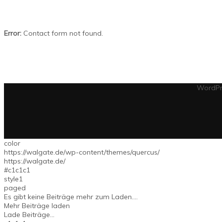
Error:
Contact form not found.
WordPr
color
https://walgate.de/wp-content/themes/quercus/
https://walgate.de/
#c1c1c1
style1
paged
Es gibt keine Beiträge mehr zum Laden....
Mehr Beiträge laden
Lade Beiträge...