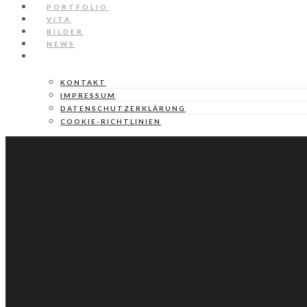
PORTFOLIO
VITA
BILDER
NEWS
SERVICE
KONTAKT
IMPRESSUM
DATENSCHUTZERKLÄRUNG
COOKIE-RICHTLINIEN