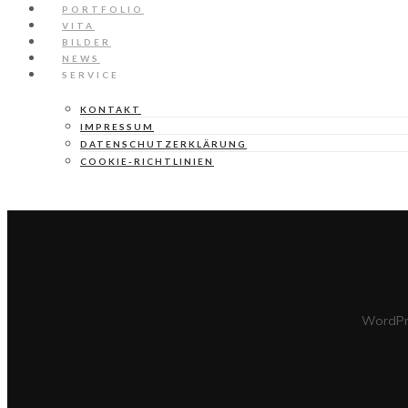
PORTFOLIO
VITA
BILDER
NEWS
SERVICE
KONTAKT
IMPRESSUM
DATENSCHUTZERKLÄRUNG
COOKIE-RICHTLINIEN
Rapidiously integrate multimedia based resources whereas low-
WordPr