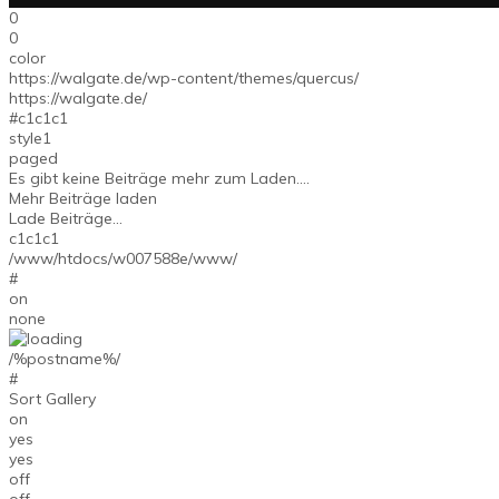
0
0
color
https://walgate.de/wp-content/themes/quercus/
https://walgate.de/
#c1c1c1
style1
paged
Es gibt keine Beiträge mehr zum Laden....
Mehr Beiträge laden
Lade Beiträge...
c1c1c1
/www/htdocs/w007588e/www/
#
on
none
/%postname%/
#
Sort Gallery
on
yes
yes
off