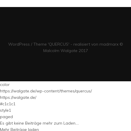
WordPress / Theme 'QUERCUS' - realisiert von madmarx ©
Malcolm Walgate 2017
color
https://walgate.de/wp-content/themes/quercus/
https://walgate.de/
#c1c1c1
style1
paged
Es gibt keine Beiträge mehr zum Laden....
Mehr Beiträge laden